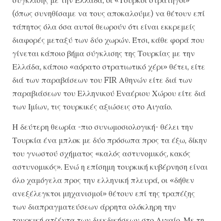
(όπως συνηθίσαμε να τους αποκαλούμε) να θέτουν επί
τάπητος όλα όσα αυτοί θεωρούν ότι είναι εκκρεμείς
διαφορές μεταξύ των δύο χωρών. Έτσι, κάθε φορά που
γίνεται κάποιο βήμα σύγκλισης της Τουρκίας με την
Ελλάδα, κάποιο «αόρατο στρατιωτικό χέρι» θέτει, είτε
διά των παραβάσεων του FIR Αθηνών είτε διά των
παραβιάσεων του Ελληνικού Εναέριου Χώρου είτε διά
των Ιμίων, τις τουρκικές αξιώσεις στο Αιγαίο.
Η δεύτερη θεωρία -πιο συνωμοσιολογική- θέλει την
Τουρκία ένα μπλοκ με δύο πρόσωπα προς τα έξω, δίκην
του γνωστού σχήματος «καλός αστυνομικός, κακός
αστυνομικός». Ενώ η επίσημη τουρκική κυβέρνηση είναι
όλο χαμόγελα προς την ελληνική πλευρά, οι «δήθεν
ανεξέλεγκτοι μηχανισμοί» θέτουν επί της τραπέζης
των διαπραγματεύσεων άρρητα ολόκληρη την
τουρκική ατζέντα των διεκδικήσεων στο Αιγαίο. Με τη