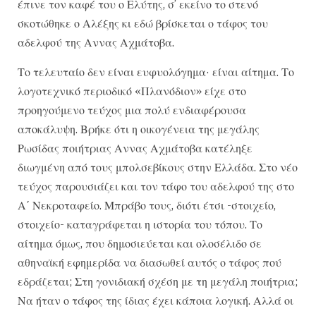
έπινε τον καφέ του ο Ελύτης, σ’ εκείνο το στενό
σκοτώθηκε ο Αλέξης κι εδώ βρίσκεται ο τάφος του
αδελφού της Αννας Αχμάτοβα.
Το τελευταίο δεν είναι ευφυολόγημα· είναι αίτημα. Το
λογοτεχνικό περιοδικό «Πλανόδιον» είχε στο
προηγούμενο τεύχος μια πολύ ενδιαφέρουσα
αποκάλυψη. Βρήκε ότι η οικογένεια της μεγάλης
Ρωσίδας ποιήτριας Αννας Αχμάτοβα κατέληξε
διωγμένη από τους μπολσεβίκους στην Ελλάδα. Στο νέο
τεύχος παρουσιάζει και τον τάφο του αδελφού της στο
Α΄ Νεκροταφείο. Μπράβο τους, διότι έτσι -στοιχείο,
στοιχείο- καταγράφεται η ιστορία του τόπου. Το
αίτημα όμως, που δημοσιεύεται και ολοσέλιδο σε
αθηναϊκή εφημερίδα να διασωθεί αυτός ο τάφος πού
εδράζεται; Στη γονιδιακή σχέση με τη μεγάλη ποιήτρια;
Να ήταν ο τάφος της ίδιας έχει κάποια λογική. Αλλά οι