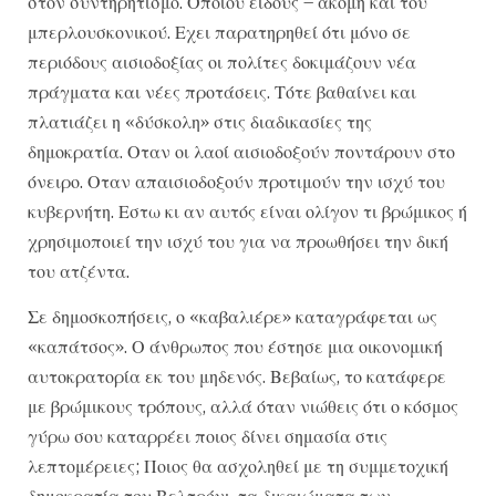
στον συντηρητισμό. Οποιου είδους – ακόμη και του
μπερλουσκονικού. Εχει παρατηρηθεί ότι μόνο σε
περιόδους αισιοδοξίας οι πολίτες δοκιμάζουν νέα
πράγματα και νέες προτάσεις. Τότε βαθαίνει και
πλατιάζει η «δύσκολη» στις διαδικασίες της
δημοκρατία. Οταν οι λαοί αισιοδοξούν ποντάρουν στο
όνειρο. Οταν απαισιοδοξούν προτιμούν την ισχύ του
κυβερνήτη. Εστω κι αν αυτός είναι ολίγον τι βρώμικος ή
χρησιμοποιεί την ισχύ του για να προωθήσει την δική
του ατζέντα.
Σε δημοσκοπήσεις, ο «καβαλιέρε» καταγράφεται ως
«καπάτσος». Ο άνθρωπος που έστησε μια οικονομική
αυτοκρατορία εκ του μηδενός. Βεβαίως, το κατάφερε
με βρώμικους τρόπους, αλλά όταν νιώθεις ότι ο κόσμος
γύρω σου καταρρέει ποιος δίνει σημασία στις
λεπτομέρειες; Ποιος θα ασχοληθεί με τη συμμετοχική
δημοκρατία του Βελτρόνι, τα δικαιώματα των