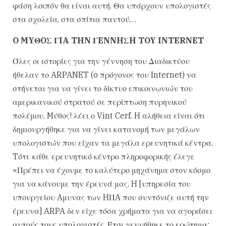
φάση λοιπόν θα είναι αυτή. Θα υπάρχουν υπολογιστές
στα σχολεία, στα σπίτια παντού…
O MYΘOΣ ΓIA THN ΓENNHΣH TOY INTERNET
Όλες οι ιστορίες για την γέννηση του Διαδικτύου
ήθελαν το ARPANET (o πρόγονος του Internet) να
στήνεται για να γίνει το δίκτυο επικοινωνιών του
αμερικανικού στρατού σε περίπτωση πυρηνικού
πολέμου. Mύθος! λέει ο Vint Cerf. H αλήθεια είναι ότι
δημιουργήθηκε για να γίνει κατανομή των μεγάλων
υπολογιστών που είχαν τα μεγάλα ερευνητικά κέντρα.
Tότε κάθε ερευνητικό κέντρο πληροφορικής έλεγε
«Πρέπει να έχουμε το καλύτερο μηχάνημα στον κόσμο
για να κάνουμε την έρευνά μας. H [υπηρεσία του
υπουργείου Aμυνας των HΠA που συντόνιζε αυτή την
έρευνα] ARPA δεν είχε τόσα χρήματα για να αγοράσει
αυτούς τους υπολογιστές. Έτσι γεννήθηκε το ερώτημα: