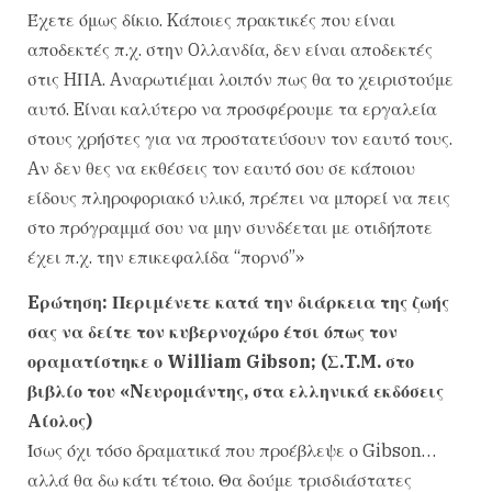
Έχετε όμως δίκιο. Kάποιες πρακτικές που είναι
αποδεκτές π.χ. στην Oλλανδία, δεν είναι αποδεκτές
στις HΠA. Aναρωτιέμαι λοιπόν πως θα το χειριστούμε
αυτό. Eίναι καλύτερο να προσφέρουμε τα εργαλεία
στους χρήστες για να προστατεύσουν τον εαυτό τους.
Aν δεν θες να εκθέσεις τον εαυτό σου σε κάποιου
είδους πληροφοριακό υλικό, πρέπει να μπορεί να πεις
στο πρόγραμμά σου να μην συνδέεται με οτιδήποτε
έχει π.χ. την επικεφαλίδα “πορνό”»
Eρώτηση: Περιμένετε κατά την διάρκεια της ζωής
σας να δείτε τον κυβερνοχώρο έτσι όπως τον
οραματίστηκε ο William Gibson; (Σ.T.M. στο
βιβλίο του «Nευρομάντης, στα ελληνικά εκδόσεις
Aίολος)
Ίσως όχι τόσο δραματικά που προέβλεψε ο Gibson…
αλλά θα δω κάτι τέτοιο. Θα δούμε τρισδιάστατες