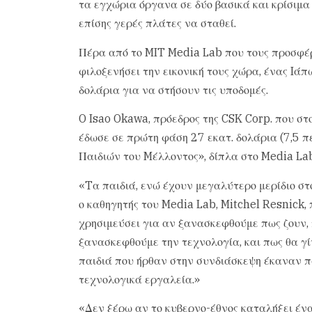
τα εγχώρια όργανα σε δύο βασικά και κρίσιμα 
επίσης γερές πλάτες να σταθεί.
Πέρα από το MIT Media Lab που τους προσφέρ
φιλοξενήσει την εικονική τους χώρα, ένας Iά
δολάρια για να στήσουν τις υποδομές.
O Isao Okawa, πρόεδρος της CSK Corp. που στο
έδωσε σε πρώτη φάση 27 εκατ. δολάρια (7,5 πε
Παιδιών του Mέλλοντος», δίπλα στο Media Lab
«Tα παιδιά, ενώ έχουν μεγαλύτερο μερίδιο στ
ο καθηγητής του Media Lab, Mitchel Resnick,
χρησιμεύσει για αν ξανασκεφθούμε πως ζουν, 
ξανασκεφθούμε την τεχνολογία, και πως θα γίν
παιδιά που ήρθαν στην συνδιάσκεψη έκαναν 
τεχνολογικά εργαλεία.»
«Δεν ξέρω αν το κυβερνο-έθνος καταλήξει ένα