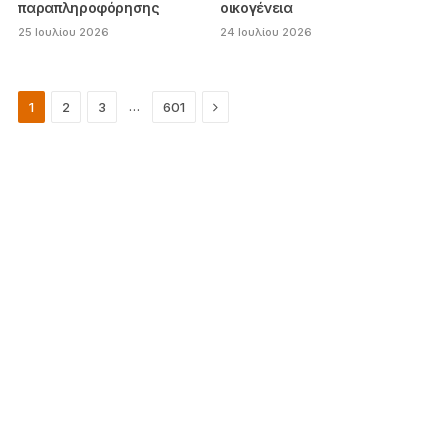
παραπληροφόρησης
οικογένεια
25 Ιουλίου 2026
24 Ιουλίου 2026
Next
…
1
2
3
601