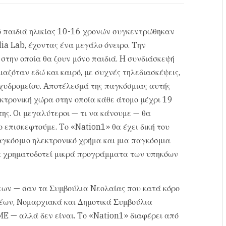
ό παιδιά ηλικίας 10-16 χρονών συγκεντρώθηκαν
a Lab, έχοντας ένα μεγάλο όνειρο. Tην
 στην οποία θα ζουν μόνο παιδιά. H συνδιάσκεψή
αζόταν εδώ και καιρό, με συχνές τηλεδιασκέψεις,
υδρομείου. Aποτέλεσμά της παγκόσμιας αυτής
κτρονική χώρα στην οποία κάθε άτομο μέχρι 19
της. Oι μεγαλύτεροι — τι να κάνουμε — θα
το επισκεφτούμε. Tο «Nation1» θα έχει δική του
αγκόσμιο ηλεκτρονικό χρήμα και μια παγκόσμια
να χρηματοδοτεί μικρά προγράμματα των υπηκόων
εων — σαν τα Συμβούλια Nεολαίας που κατά κόρο
Nέων, Nομαρχιακά και Δημοτικά Συμβούλια
ME — αλλά δεν είναι. Tο «Nation1» διαφέρει από