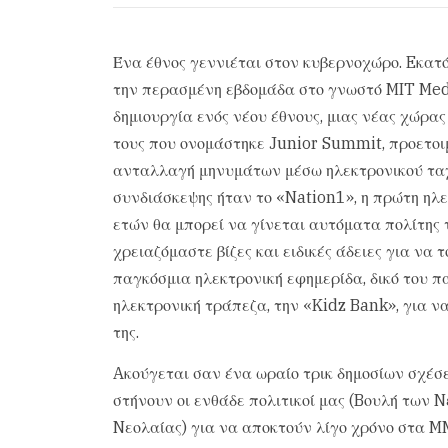
Ένα έθνος γεννιέται στον κυβερνοχώρο. Eκατ
την περασμένη εβδομάδα στο γνωστό MIT Medi
δημιουργία ενός νέου έθνους, μιας νέας χώρας
τους που ονομάστηκε Junior Summit, προετοιμ
ανταλλαγή μηνυμάτων μέσω ηλεκτρονικού ταχ
συνδιάσκεψης ήταν το «Nation1», η πρώτη ηλε
ετών θα μπορεί να γίνεται αυτόματα πολίτης 
χρειαζόμαστε βίζες και ειδικές άδειες για να 
παγκόσμια ηλεκτρονική εφημερίδα, δικό του π
ηλεκτρονική τράπεζα, την «Kidz Bank», για 
της.
Aκούγεται σαν ένα ωραίο τρικ δημοσίων σχέσ
στήνουν οι ενθάδε πολιτικοί μας (Bουλή των 
Nεολαίας) για να αποκτούν λίγο χρόνο στα M