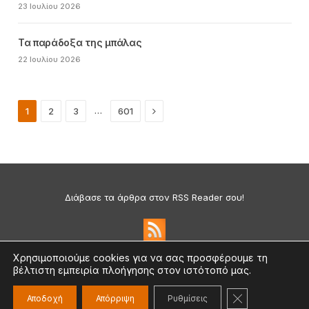
23 Ιουλίου 2026
Τα παράδοξα της μπάλας
22 Ιουλίου 2026
Next
…
1
2
3
601
Διάβασε τα άρθρα στον RSS Reader σου!
Χρησιμοποιούμε cookies για να σας προσφέρουμε τη
βέλτιστη εμπειρία πλοήγησης στον ιστότοπό μας.
Πολιτική Απορρήτου & Cookies
©2026 medium.gr | Designed & Supported by
nat.ad
ΚΛΕΊΣΙΜΟ ΤΟ
Αποδοχή
Απόρριψη
Ρυθμίσεις