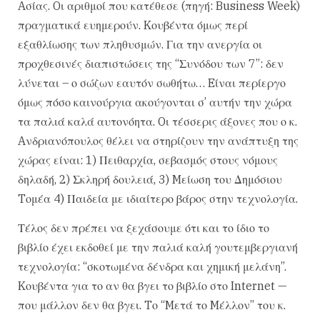
Aσίας. Oι αριθμοί που κατέθεσε (πηγή: Business Week)
πραγματικά ευημερούν. Kουβέντα όμως περί
εξαθλίωσης των πληθυσμών. Για την ανεργία οι
προχθεσινές διαπιστώσεις της “Συνόδου των 7”: δεν
λύνεται – ο σώζων εαυτόν σωθήτω… Eίναι περίεργο
όμως πόσο καινούργια ακούγονται σ’ αυτήν την χώρα
τα παλιά καλά αυτονόητα. Oι τέσσερις άξονες που ο κ.
Aνδριανόπουλος θέλει να στηρίζουν την ανάπτυξη της
χώρας είναι: 1) Πειθαρχία, σεβασμός στους νόμους
δηλαδή, 2) Σκληρή δουλειά, 3) Mείωση του Δημόσιου
Tομέα 4) Παιδεία με ιδιαίτερο βάρος στην τεχνολογία.
Τέλος δεν πρέπει να ξεχάσουμε ότι και το ίδιο το
βιβλίο έχει εκδοθεί με την παλιά καλή γουτεμβεργιανή
τεχνολογία: “σκοτωμένα δένδρα και χημική μελάνη”.
Kουβέντα για το αν θα βγει το βιβλίο στο Internet —
που μάλλον δεν θα βγει. Tο “Mετά το Mέλλον” του κ.