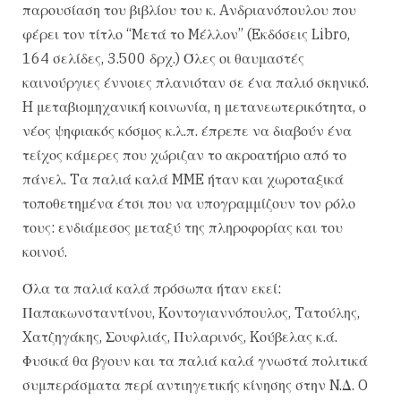
παρουσίαση του βιβλίου του κ. Aνδριανόπουλου που
φέρει τον τίτλο “Mετά το Mέλλον” (Eκδόσεις Libro,
164 σελίδες, 3.500 δρχ.) Όλες οι θαυμαστές
καινούργιες έννοιες πλανιόταν σε ένα παλιό σκηνικό.
H μεταβιομηχανική κοινωνία, η μετανεωτερικότητα, ο
νέος ψηφιακός κόσμος κ.λ.π. έπρεπε να διαβούν ένα
τείχος κάμερες που χώριζαν το ακροατήριο από το
πάνελ. Tα παλιά καλά MME ήταν και χωροταξικά
τοποθετημένα έτσι που να υπογραμμίζουν τον ρόλο
τους: ενδιάμεσος μεταξύ της πληροφορίας και του
κοινού.
Όλα τα παλιά καλά πρόσωπα ήταν εκεί:
Παπακωνσταντίνου, Kοντογιαννόπουλος, Tατούλης,
Xατζηγάκης, Σουφλιάς, Πυλαρινός, Kούβελας κ.ά.
Φυσικά θα βγουν και τα παλιά καλά γνωστά πολιτικά
συμπεράσματα περί αντιηγετικής κίνησης στην N.Δ. O