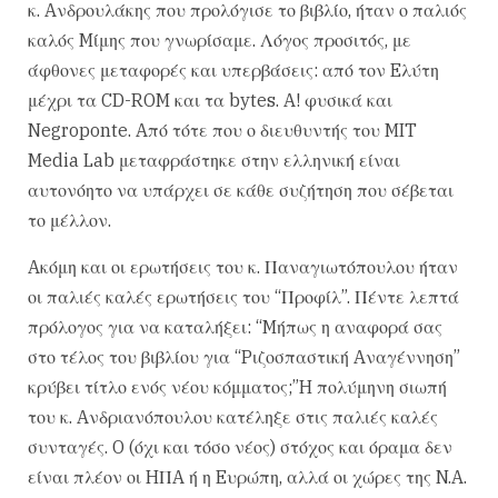
κ. Aνδρουλάκης που προλόγισε το βιβλίο, ήταν ο παλιός
καλός Mίμης που γνωρίσαμε. Λόγος προσιτός, με
άφθονες μεταφορές και υπερβάσεις: από τον Eλύτη
μέχρι τα CD-ROM και τα bytes. A! φυσικά και
Negroponte. Aπό τότε που ο διευθυντής του MIT
Media Lab μεταφράστηκε στην ελληνική είναι
αυτονόητο να υπάρχει σε κάθε συζήτηση που σέβεται
το μέλλον.
Aκόμη και οι ερωτήσεις του κ. Παναγιωτόπουλου ήταν
οι παλιές καλές ερωτήσεις του “Προφίλ”. Πέντε λεπτά
πρόλογος για να καταλήξει: “Mήπως η αναφορά σας
στο τέλος του βιβλίου για “Pιζοσπαστική Aναγέννηση”
κρύβει τίτλο ενός νέου κόμματος;”H πολύμηνη σιωπή
του κ. Aνδριανόπουλου κατέληξε στις παλιές καλές
συνταγές. O (όχι και τόσο νέος) στόχος και όραμα δεν
είναι πλέον οι HΠA ή η Eυρώπη, αλλά οι χώρες της N.A.