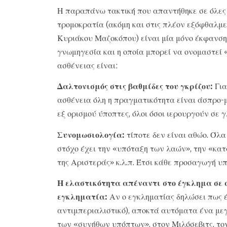
Η παραπάνω τακτική που απαντήθηκε σε όλες
τρομοκρατία (ακόμη και στις πλέον εξόφθαλμες
Κυριάκου Μαζοκόπου) είναι μία μόνο έκφανση 
γνωμηγεσία και η οποία μπορεί να ονομαστεί 
ασθένειας είναι:
Δαλτονισμός στις βαθμίδες του γκρίζου:
Για
ασθένεια όλη η πραγματικότητα είναι άσπρο-μ
εξ ορισμού ύποπτες, όλοι όσοι ιερουργούν σε 
Συνομωσιολογία:
τίποτε δεν είναι αθώο. Όλ
στόχο έχει την «υπόταξη των λαών», την «κα
της Αριστεράς» κ.λ.π. Έτσι κάθε προσαγωγή υ
Η ελαστικότητα απέναντι στο έγκλημα σε σ
εγκληματία:
Αν ο εγκληματίας δηλώσει πως έ
αντιμπεριαλιστικό), αποκτά αυτόματα ένα με
των «συνήθων υπόπτων», στον Μιλόσεβιτς, τον