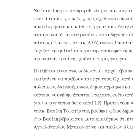
Να ‘ταν άραγε η ανόητη αθωότητα μιας παρατ
επανάστασης γενικώς, χωρίς σχέδιο και σκοπό;
πολλά κρίματα και κάθε ενέργειά τους έδειχνε
ανταγωνισμός αριστεροσύνης που οδηγούσε σε 
πάντως είναι πως αν ο κ. Αλέξανδρος Γιωτόπο
έσχιζαν τα ιμάτιά τους για την «συκοφάντηση 
αγωνιστών κατά της χούντας», για, για, για…
Η αλήθεια είναι πως οι διωκτικές αρχές έβρι
εκαλούντο να πράξουν το έργο τους. Όχι από 
πολιτικών, διανοούμενων, δημοσιογράφων κα
κάποιος «συνήθης ύποπτος εταλαιπωρείτο από
για να κινητοποιηθεί ο κατά Ι. Κ. Πρετεντέρη
του κ. Βασίλη Τζωρτζάτου, βρέθηκε φίλος δημο
ένα Βασίλη βέβαια που μετά ομολόγησε ότι ή
Αγγελόπουλου Μπακογιάννη και πολλών άλλ