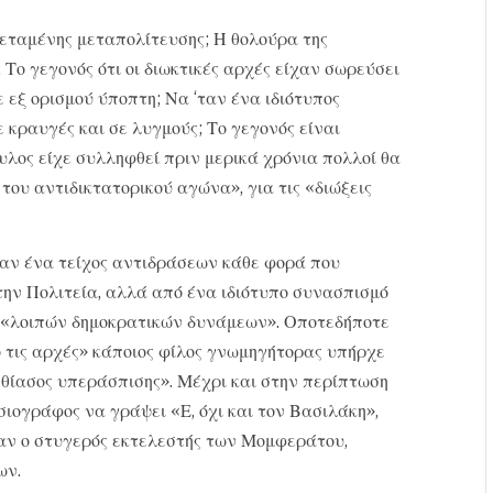
εταμένης μεταπολίτευσης; Η θολούρα της
 Το γεγονός ότι οι διωκτικές αρχές είχαν σωρεύσει
 εξ ορισμού ύποπτη; Να ‘ταν ένα ιδιότυπος
κραυγές και σε λυγμούς; Το γεγονός είναι
υλος είχε συλληφθεί πριν μερικά χρόνια πολλοί θα
του αντιδικτατορικού αγώνα», για τις «διώξεις
σκαν ένα τείχος αντιδράσεων κάθε φορά που
την Πολιτεία, αλλά από ένα ιδιότυπο συνασπισμό
ι «λοιπών δημοκρατικών δυνάμεων». Οποτεδήποτε
 τις αρχές» κάποιος φίλος γνωμηγήτορας υπήρχε
 «θίασος υπεράσπισης». Μέχρι και στην περίπτωση
σιογράφος να γράψει «Ε, όχι και τον Βασιλάκη»,
ταν ο στυγερός εκτελεστής των Μομφεράτου,
ων.