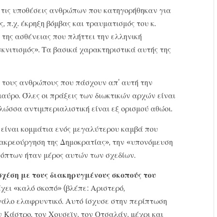
 τις υποθέσεις ανθρώπων που κατηγορήθηκαν για
, π.χ. έκρηξη βόμβας και τραυματισμός του κ.
της ασθένειας που πλήττει την ελληνική
«κνιτισμός». Τα βασικά χαρακτηριστικά αυτής της
 τους ανθρώπους που πάσχουν απ’ αυτή την
αύρο. Όλες οι πράξεις των διωκτικών αρχών είναι
γλώσσα αντιμπεριαλιστική είναι εξ ορισμού αθώοι.
α είναι κομμάτια ενός μεγαλύτερου καμβά που
τακρεούργηση της Δημοκρατίας», την «υπονόμευση
πόπτων ήταν μέρος αυτών των σχεδίων.
χέση με τους διακηρυγμένους σκοπούς του
χει «καλό σκοπό» (βλέπε: Αριστερό,
γάλο ελαφρυντικό. Αυτό ίσχυσε στην περίπτωση
 Κάστρο, τον Χουσεϊν, τον Οτσαλάν, μέχρι και