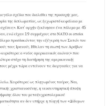
μεγάλο σχέδιο που διαλάθει της προσοχής μας,
ορία της διπλωματίας, ως ξεχωριστό κεφάλαιο με
ς σχέσεις». Κατ’ αρχήν ξεκίνησαν ένα πόλεμο με 45
σαν, ενώ είχαν 19 συμμάχους στο ΝΑΤΟ οι οποίοι
όλεμο προσδοκώντας την εξέγερση των Σιιτών του
ούς τους Ιρανούς. Ήθελαν τη σιωπή των Αράβων
 κυριότερο: ο «νέος αμερικανικός αιώνας» που
ώτερο στόχο τη διατήρηση της αμερικανικής
τους μέχρι τώρα εντείνουν τις διεργασίες για να
είω. Χειρότερα: ως πληγωμένος ταύρος. Ναι,
στικής χριστιανοσύνης, η νεοσυντηρητική άποψη
αψήφισης όλου του μεταψυχροπολεμικού
γματικότητα αν δεν υπήρχε η πληγή των «Δίδυμων