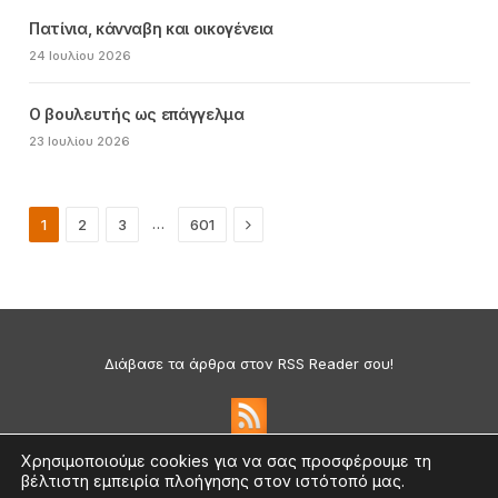
Πατίνια, κάνναβη και οικογένεια
24 Ιουλίου 2026
Ο βουλευτής ως επάγγελμα
23 Ιουλίου 2026
Next
…
1
2
3
601
Διάβασε τα άρθρα στον RSS Reader σου!
Χρησιμοποιούμε cookies για να σας προσφέρουμε τη
βέλτιστη εμπειρία πλοήγησης στον ιστότοπό μας.
Πολιτική Απορρήτου & Cookies