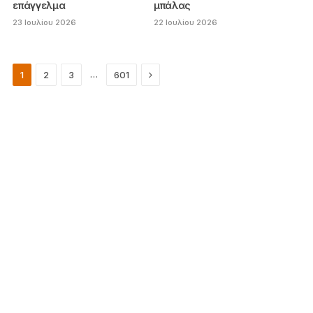
επάγγελμα
μπάλας
23 Ιουλίου 2026
22 Ιουλίου 2026
Next
…
1
2
3
601