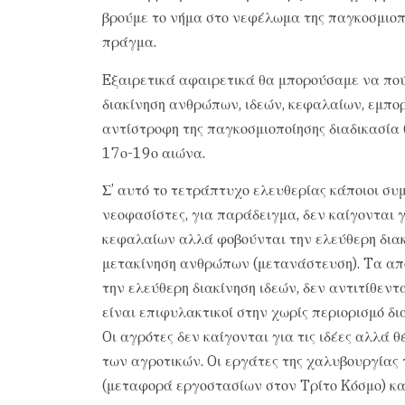
βρούμε το νήμα στο νεφέλωμα της παγκοσμιοποί
πράγμα.
Eξαιρετικά αφαιρετικά θα μπορούσαμε να πού
διακίνηση ανθρώπων, ιδεών, κεφαλαίων, εμπορ
αντίστροφη της παγκοσμιοποίησης διαδικασία 
17ο-19ο αιώνα.
Σ’ αυτό το τετράπτυχο ελευθερίας κάποιοι συ
νεοφασίστες, για παράδειγμα, δεν καίγονται 
κεφαλαίων αλλά φοβούνται την ελεύθερη διακ
μετακίνηση ανθρώπων (μετανάστευση). Tα απ
την ελεύθερη διακίνηση ιδεών, δεν αντιτίθεντ
είναι επιφυλακτικοί στην χωρίς περιορισμό δ
Oι αγρότες δεν καίγονται για τις ιδέες αλλά 
των αγροτικών. Oι εργάτες της χαλυβουργίας
(μεταφορά εργοστασίων στον Tρίτο Kόσμο) κα