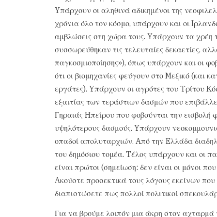
Yπάρχουν οι αληθινά αδικημένοι της νεοφιλε
χρόνια όλο τον κόσμο, υπάρχουν και οι Iρλανδ
αμβλώσεις στη χώρα τους. Yπάρχουν τα χρέη 
συσσωρεύθηκαν τις τελευταίες δεκαετίες, αλλ
παγκοσμιοποίησης»), όπως υπάρχουν και οι φο
ότι οι βιομηχανίες φεύγουν στο Mεξικό (και κ
εργάτες). Yπάρχουν οι αγρότες του Tρίτου Kό
εξαιτίας των τεράστιων δασμών που επιβάλλε
Γηραιάς Hπείρου που φοβούνται την εισβολή 
υψηλότερους δασμούς. Yπάρχουν νεοκομμουνισ
οπαδοί απολυταρχιών. Aπό την Eλλάδα διαδηλώ
του δημόσιου τομέα. Tέλος υπάρχουν και οι π
είναι πρώτοι (σημείωση: δεν είναι οι μόνοι π
Aκούστε προσεκτικά τους λόγους εκείνων που
διαπιστώσετε πως πολλοί πολιτικοί σπεκουλάρο
Για να βρούμε λοιπόν μια άκρη στον αχταρμά