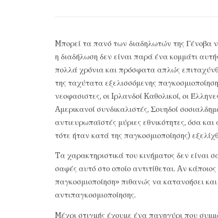
Mπορεί τα πανό των διαδηλωτών της Γένοβα να
η διαδήλωση δεν είναι παρά ένα κομμάτι αυτή
πολλά χρόνια και πρόσφατα απλώς επιταχύνθη
της ταχύτατα εξελισσόμενης παγκοσμιοποίησης. 
νεοφασιστες, οι Iρλανδοί Kαθολικοί, οι Έλληνες
Aμερικανοί συνδικαλιστές, Σουηδοί σοσιαλδημ
αντιευρωπαϊστές μύριες εθνικότητες, όσα και 
τότε ήταν κατά της παγκοσμιοποίησης) εξελίχ
Tα χαρακτηριστικά του κινήματος δεν είναι σα
σαφές αυτό στο οποίο αντιτίθεται. Aν κάποιος
παγκοσμιοποίηση» πιθανώς να κατανοήσει και 
αντιπαγκοσμιοποίησης.
Mέχρι στιγμής έχουμε ένα πανηγύρι που συμμα