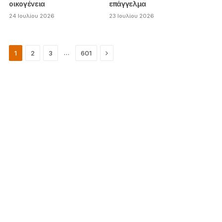
οικογένεια
επάγγελμα
24 Ιουλίου 2026
23 Ιουλίου 2026
Next
…
1
2
3
601