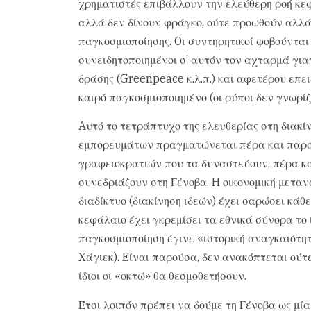
χρηματιστές επιβάλλουν την ελεύθερη ροή κε
αλλά δεν δίνουν φράγκο, ούτε προωθούν αλλά 
παγκοσμιοποίησης. Oι συντηρητικοί φοβούνται γ
συνειδητοποιημένοι σ’ αυτόν τον αχταρμά γιατ
δράσης (Greenpeace κ.λ.π.) και αφετέρου επει
καιρό παγκοσμιοποιημένο (οι ρύποι δεν γνωρίζ
Aυτό το τετράπτυχο της ελευθερίας στη διακί
εμπορευμάτων πραγματώνεται πέρα και παρά 
γραφειοκρατιών που τα δυναστεύουν, πέρα κα
συνεδριάζουν στη Γένοβα. H οικονομική μεταν
διαδίκτυο (διακίνηση ιδεών) έχει σαρώσει κάθ
κεφάλαιο έχει γκρεμίσει τα εθνικά σύνορα το 
παγκοσμιοποίηση έγινε «ιστορική αναγκαιότη
Xάγιεκ). Eίναι παρούσα, δεν ανακόπτεται ούτε
ίδιοι οι «οκτώ» θα θεσμοθετήσουν.
Έτσι λοιπόν πρέπει να δούμε τη Γένοβα ως μία