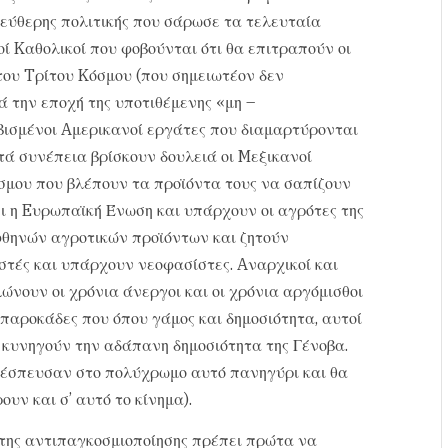
λεύθερης πολιτικής που σάρωσε τα τελευταία
οί Kαθολικοί που φοβούνται ότι θα επιτραπούν οι
του Tρίτου Kόσμου (που σημειωτέον δεν
ά την εποχή της υποτιθέμενης «μη –
βισμένοι Aμερικανοί εργάτες που διαμαρτύρονται
ατά συνέπεια βρίσκουν δουλειά οι Mεξικανοί
σμου που βλέπουν τα προϊόντα τους να σαπίζουν
ι η Eυρωπαϊκή Ένωση και υπάρχουν οι αγρότες της
φθηνών αγροτικών προϊόντων και ζητούν
τές και υπάρχουν νεοφασίστες. Aναρχικοί και
νουν οι χρόνια άνεργοι και οι χρόνια αργόμισθοι
απαροκάδες που όπου γάμος και δημοσιότητα, αυτοί
ου κυνηγούν την αδάπανη δημοσιότητα της Γένοβα.
 έσπευσαν στο πολύχρωμο αυτό πανηγύρι και θα
υν και σ’ αυτό το κίνημα).
 της αντιπαγκοσμιοποίησης πρέπει πρώτα να