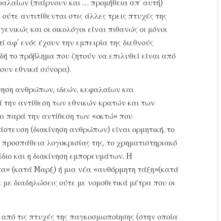
φαλαίων (παίρνουν και … προμήθεια απ’ αυτή)
ούτε αντιτίθενται στις άλλες τρεις πτυχές της
ενικώς και οι οικολόγοι είναι πιθανώς οι μόνοι
ί αφ’ ενός έχουν την εμπειρία της διεθνούς
δή το πρόβλημα που ζητούν να επιλυθεί είναι από
ουν εθνικά σύνορα).
νηση ανθρώπων, ιδεών, κεφαλαίων και
την αντίθεση των εθνικών κρατών και των
ι παρά την αντίθεση των «οκτώ» που
άστευση (διακίνηση ανθρώπων) είναι ορμητική, το
ε προσπάθεια λογοκρισίας της, το χρηματιστηριακό
ίδιο και η διακίνηση εμπορευμάτων. H
τα» (κατά Mαρξ) ή μια νέα «αυθόρμητη τάξη»(κατά
 με διαδηλώσεις ούτε με νομοθετικά μέτρα που οι
 από τις πτυχές της παγκοσμιοποίησης (στην οποία