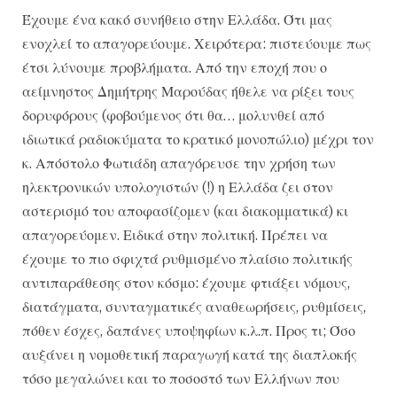
Έχουμε ένα κακό συνήθειο στην Ελλάδα. Ότι μας
ενοχλεί το απαγορεύουμε. Χειρότερα: πιστεύουμε πως
έτσι λύνουμε προβλήματα. Από την εποχή που ο
αείμνηστος Δημήτρης Μαρούδας ήθελε να ρίξει τους
δορυφόρους (φοβούμενος ότι θα… μολυνθεί από
ιδιωτικά ραδιοκύματα το κρατικό μονοπώλιο) μέχρι τον
κ. Απόστολο Φωτιάδη απαγόρευσε την χρήση των
ηλεκτρονικών υπολογιστών (!) η Ελλάδα ζει στον
αστερισμό του αποφασίζομεν (και διακομματικά) κι
απαγορεύομεν. Ειδικά στην πολιτική. Πρέπει να
έχουμε το πιο σφιχτά ρυθμισμένο πλαίσιο πολιτικής
αντιπαράθεσης στον κόσμο: έχουμε φτιάξει νόμους,
διατάγματα, συνταγματικές αναθεωρήσεις, ρυθμίσεις,
πόθεν έσχες, δαπάνες υποψηφίων κ.λ.π. Προς τι; Όσο
αυξάνει η νομοθετική παραγωγή κατά της διαπλοκής
τόσο μεγαλώνει και το ποσοστό των Ελλήνων που