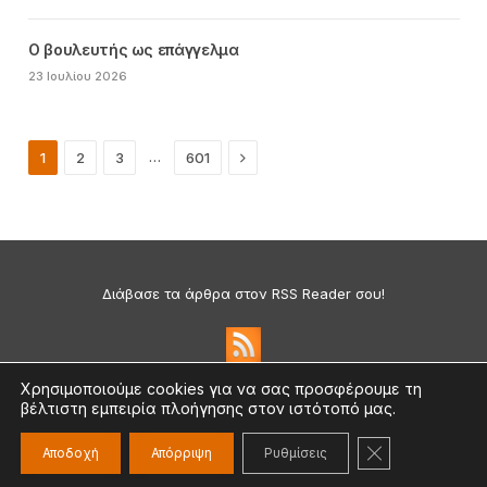
Ο βουλευτής ως επάγγελμα
23 Ιουλίου 2026
Next
…
1
2
3
601
Διάβασε τα άρθρα στον RSS Reader σου!
Χρησιμοποιούμε cookies για να σας προσφέρουμε τη
βέλτιστη εμπειρία πλοήγησης στον ιστότοπό μας.
Πολιτική Απορρήτου & Cookies
©2026 medium.gr | Designed & Supported by
nat.ad
ΚΛΕΊΣΙΜΟ ΤΟ
Αποδοχή
Απόρριψη
Ρυθμίσεις