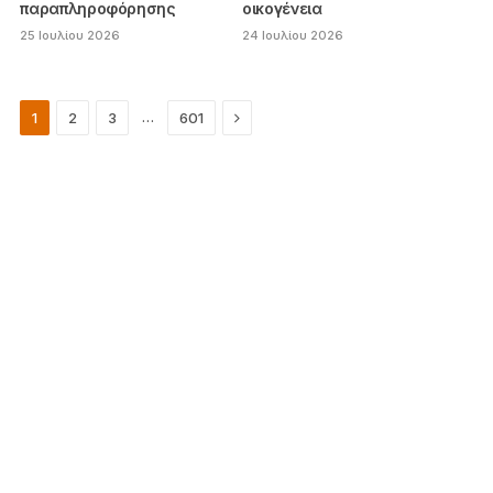
παραπληροφόρησης
οικογένεια
25 Ιουλίου 2026
24 Ιουλίου 2026
Next
…
1
2
3
601