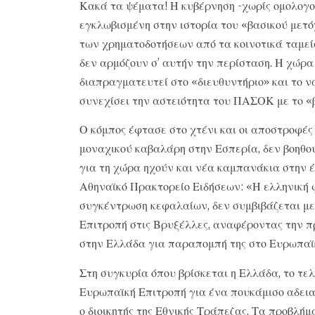
Κακά τα ψέματα! Η κυβέρνηση -χωρίς ομολογο
εγκλωβισμένη στην ιστορία του «βασικού μετό
των χρηματοδοτήσεων από τα κοινοτικά ταμεί
δεν αρμόζουν σ’ αυτήν την περίσταση. Η χώρα
διαπραγματευτεί στο «διευθυντήριο» και το ν
συνεχίσει την αστειότητα του ΠΑΣΟΚ με το «β
Ο κόμπος έφτασε στο χτένι και οι αποστροφές
μοναχικού καβαλάρη στην Εσπερία, δεν βοηθού
για τη χώρα ηχούν και νέα καμπανάκια στην έ
Αθηναϊκό Πρακτορείο Ειδήσεων: «Η ελληνική φ
συγκέντρωση κεφαλαίων, δεν συμβιβάζεται με
Επιτροπή στις Βρυξέλλες, αναφέροντας την πρ
στην Ελλάδα για παραπομπή της στο Ευρωπαϊκ
Στη συγκυρία όπου βρίσκεται η Ελλάδα, το τελ
Ευρωπαϊκή Επιτροπή για ένα πουκάμισο αδειαν
ο διοικητής της Εθνικής Τράπεζας. Τα προβλή